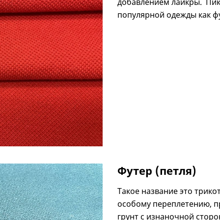
добавлением лайкры. Пик
популярной одежды как ф
Футер (петля)
Такое название это трико
особому переплетению, п
грунт с изнаночной сторо