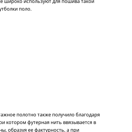
е широко используют для пошива такой
утболки поло.
тажное полотно также получило благодаря
ри котором футерная нить ввязывается в
ны, образуя ее фактурность, а при