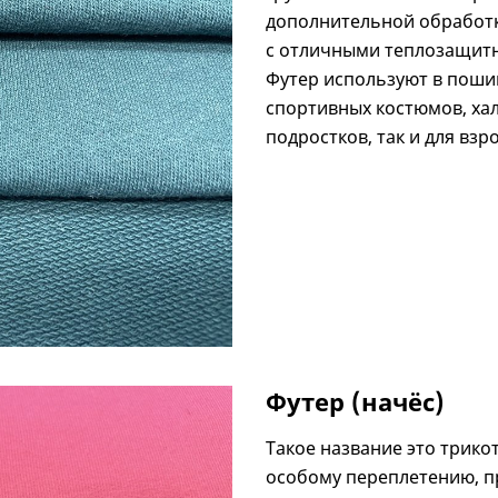
дополнительной обработке
с отличными теплозащитн
Футер используют в пошив
спортивных костюмов, хал
подростков, так и для взр
Футер (начёс)
Такое название это трико
особому переплетению, п